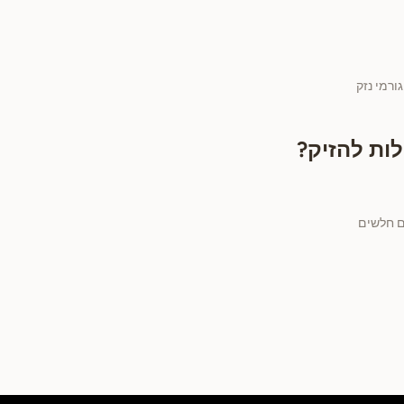
ורמי נזק
לות להזיק?
ם חלשים