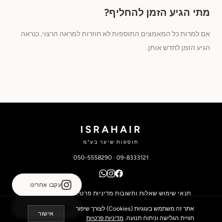
מתי הגיע הזמן להחליף?
אם למרות כל המאמצים התוספות לא חוזרות למראה הרצוי, כנראה
הגיע הזמן לחדש אותן.
ISRAHAIR
תוספות שיער בע"מ
050-5558290
·
09-8333121
עקבו אחרינו
תנאי שימוש
·
שאלות ותשובות
·
מדיניות פרטיות
·
הצהרת נגישות
©
2026
IsraHair — כל הזכויות שמורות
לשיחה עם נציג
אתר זה משתמש בעוגיות (Cookies) לצורך שיפור
אישור
חוויית הגלישה וניתוח תנועה.
מדיניות פרטיות