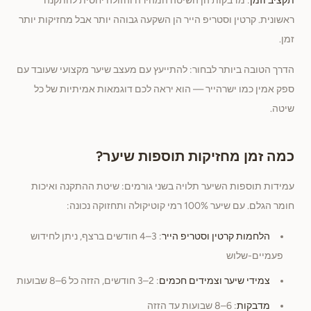
תקציב וזמן
: מדבקות הן השיטה המהירה והזולה יחסית להתקנה
ראשונית. קרטין וסטריפ הייר הן השקעה גבוהה יותר אבל מחזיקות יותר
זמן.
הדרך הטובה ביותר לבחור: להתייעץ עם מעצב שיער מקצועי שעובד עם
ספק אמין כמו ישרהייר — הוא יראה לכם דוגמאות אמיתיות של כל
שיטה.
כמה זמן מחזיקות תוספות שיער?
עמידות תוספות השיער תלויה בשני גורמים: שיטת ההתקנה ואיכות
חומר הגלם. עם שיער 100% רמי קוטיקולה ותחזוקה נכונה:
הלחמות קרטין וסטריפ הייר
: 3–4 חודשים ברצף, ניתן לחידוש
פעמיים-שלוש
צמידי שיער וצמידים חכמים
: 2–3 חודשים, הזזה כל 6–8 שבועות
מדבקות
: 6–8 שבועות עד הזזה