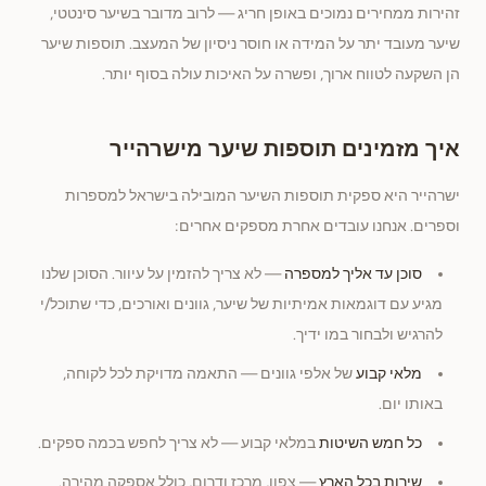
זהירות ממחירים נמוכים באופן חריג — לרוב מדובר בשיער סינטטי,
שיער מעובד יתר על המידה או חוסר ניסיון של המעצב. תוספות שיער
הן השקעה לטווח ארוך, ופשרה על האיכות עולה בסוף יותר.
איך מזמינים תוספות שיער מישרהייר
ישרהייר היא ספקית תוספות השיער המובילה בישראל למספרות
וספרים. אנחנו עובדים אחרת מספקים אחרים:
סוכן עד אליך למספרה
— לא צריך להזמין על עיוור. הסוכן שלנו
מגיע עם דוגמאות אמיתיות של שיער, גוונים ואורכים, כדי שתוכל/י
להרגיש ולבחור במו ידיך.
מלאי קבוע
של אלפי גוונים — התאמה מדויקת לכל לקוחה,
באותו יום.
כל חמש השיטות
במלאי קבוע — לא צריך לחפש בכמה ספקים.
שירות בכל הארץ
— צפון, מרכז ודרום, כולל אספקה מהירה.