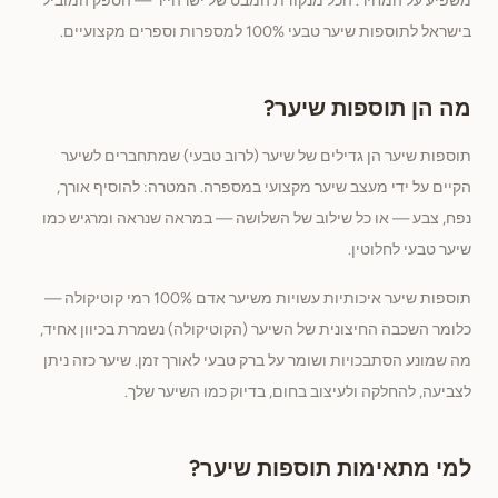
משפיע על המחיר. הכל מנקודת המבט של ישרהייר — הספק המוביל
בישראל לתוספות שיער טבעי 100% למספרות וספרים מקצועיים.
מה הן תוספות שיער?
תוספות שיער הן גדילים של שיער (לרוב טבעי) שמתחברים לשיער
הקיים על ידי מעצב שיער מקצועי במספרה. המטרה: להוסיף אורך,
נפח, צבע — או כל שילוב של השלושה — במראה שנראה ומרגיש כמו
שיער טבעי לחלוטין.
תוספות שיער איכותיות עשויות משיער אדם 100% רמי קוטיקולה —
כלומר השכבה החיצונית של השיער (הקוטיקולה) נשמרת בכיוון אחיד,
מה שמונע הסתבכויות ושומר על ברק טבעי לאורך זמן. שיער כזה ניתן
לצביעה, להחלקה ולעיצוב בחום, בדיוק כמו השיער שלך.
למי מתאימות תוספות שיער?