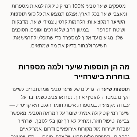
מספקים שיער טבעי 100% רמי קוטיקולה למאות מספרות
ומעצבי שיער בכל הארץ. אצלנו תמצאו את כל סוגי
תוספות
השיער
המקצועיות: הלחמות קרטין, צמידי שיער, מדבקות
ושיטת הפרפר — במגוון רחב של אורכים וגוונים. הסוכנים
שלנו מגיעים עד אליך למספרה כדי שתוכל/י להרגיש את
השיער ולבחור בדיוק את מה שמתאים.
מה הן תוספות שיער ולמה מספרות
בוחרות בישרהייר
תוספות שיער
הן גדילים של שיער טבעי שמתחברים לשיער
הקיים במטרה להוסיף אורך, נפח או צבע. כשמדובר על
עבודה מקצועית במספרה, איכות חומר הגלם היא קריטית —
שיער רמי קוטיקולה אמיתי שומר על המראה הטבעי, מאפשר
צביעה וטיפול חוזר, ומחזיק לאורך זמן בלי לסבך. ישרהייר
עובדת ישירות מול מקורות אירופאיים ודרום-אמריקאיים
נבחרים, ומחזיקה מלאי קבוע של אלפי גוונים — כדי שמעצב