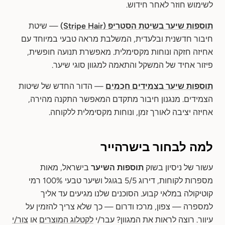
לשימוש חוזר לאחר חידוש.
תוספות שיער בשיטת הסטריפ (Stripe Hair)
— שיטת
חיבור חדשנית ובלעדית, המשלבת מראה טבעי במיוחד עם
אחיזה חזקה ונוחות מקסימלית. מאפשרת תנועה חופשית,
פיזור אחיד של המשקל והתאמה למגוון סוגי שיער.
תוספות שיער בצמידים חכמים
— הדור החדש של שיטות
הצמידים. מנגנון חיבור מתקדם המאפשר התקנה מהירה,
אחיזה יציבה לאורך זמן, ונוחות מקסימלית ללקוחה.
למה לבחור בישרהייר
עשור של ניסיון בשוק
תוספות השיער
בישראל, מאות
מספרות לקוחות, דירוג 5/5 בגוגל ושיער טבעי 100% רמי
קוטיקולה במלאי קבוע. הסוכנים שלנו מגיעים עד אליך
למספרה — צפון, מרכז ודרום — כך שלא צריך להזמין על
עיוור. רוצה לראות את המגוון? עבר/י
לקטלוג המוצרים
או
צור/י