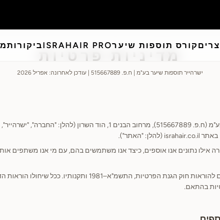
צרים
קורס תוספות שיער
ISRAHAIR PRO
ביקורות
מא
מדיניות פרטיות
ישרהייר תוספות שיער בע"מ | ח.פ. 515667889 | עודכן לאחרונה: אפריל 2026
ישרהייר תוספות שיער בע"מ (ח.פ. 515667889), מרחוב הבנים 1, הוד השרון (להלן
לן: "האתר").
רה אילו נתונים אנו אוספים, כיצד אנו משתמשים בהם, עם מי אנו משתפים אותם
טיות בהתאם.