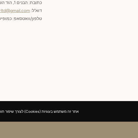
כתובת: הבנים 1, הוד השרון
דוא"ל:
irltd@gmail.com
טלפון/וואטסאפ: כמופי
אתר זה משתמש בעוגיות (Cookies) לצורך שיפור חוויית הגלישה וניתוח תנועה.