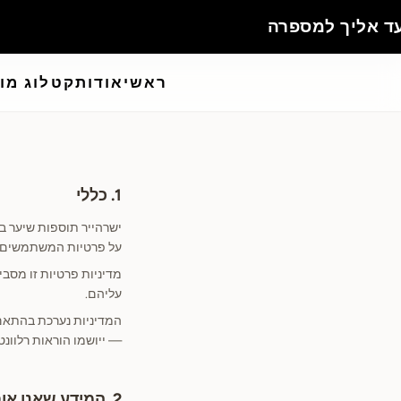
ראשי
אודות
קטלוג מו
1. כללי
על פרטיות המשתמשים באתר israhair.co.il (לה
מדיניות פרטיות זו מסבי
עליהם.
— ייושמו הוראות רלוונ
2. המידע שאנו אוספים