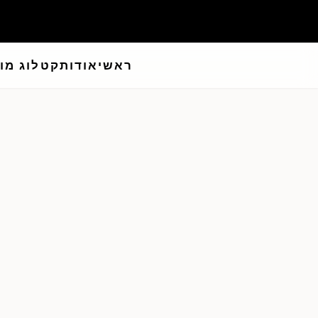
שירות אישי עד אליך למספרה
ראשי
אודות
קטלוג מו
צירת קשר - ישרהייר תוספות שיער