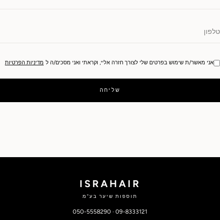
אני מאשר/ת שימוש בפרטים שלי לצורך חזרה אליי, וקראתי ואני מסכים/ה ל
מדיניות הפרטיות
שליחה
ISRAHAIR
תוספות שיער בע"מ
050-5558290
·
09-8333121