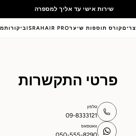
צרים
קורס תוספות שיער
ISRAHAIR PRO
ביקורות
מא
פרטי התקשרות
טלפון
09-8333121
וואטסאפ
050-555-8290