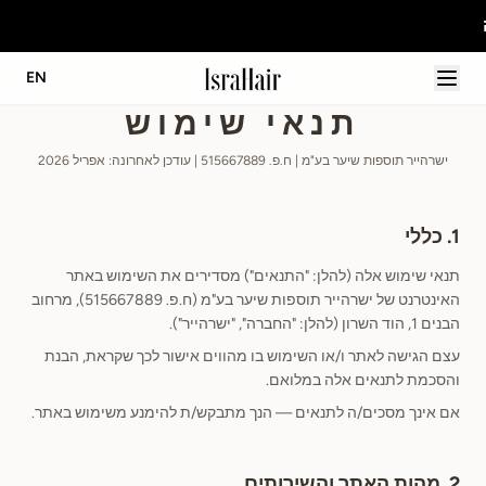
הג
EN
תנאי שימוש
ישרהייר תוספות שיער בע"מ | ח.פ. 515667889 | עודכן לאחרונה: אפריל 2026
1. כללי
תנאי שימוש אלה (להלן: "התנאים") מסדירים את השימוש באתר
האינטרנט של ישרהייר תוספות שיער בע"מ (ח.פ. 515667889), מרחוב
הבנים 1, הוד השרון (להלן: "החברה", "ישרהייר").
עצם הגישה לאתר ו/או השימוש בו מהווים אישור לכך שקראת, הבנת
והסכמת לתנאים אלה במלואם.
אם אינך מסכים/ה לתנאים — הנך מתבקש/ת להימנע משימוש באתר.
2. מהות האתר והשירותים