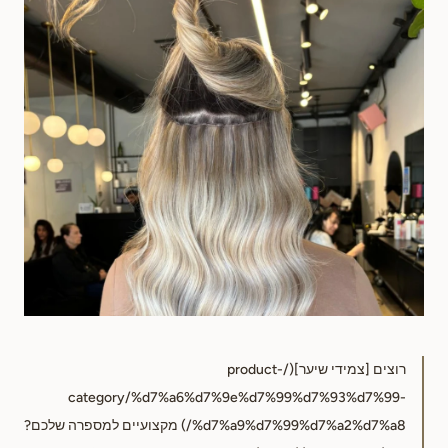
רוצים [צמידי שיער](/product-
category/%d7%a6%d7%9e%d7%99%d7%93%d7%99-
%d7%a9%d7%99%d7%a2%d7%a8/) מקצועיים למספרה שלכם?