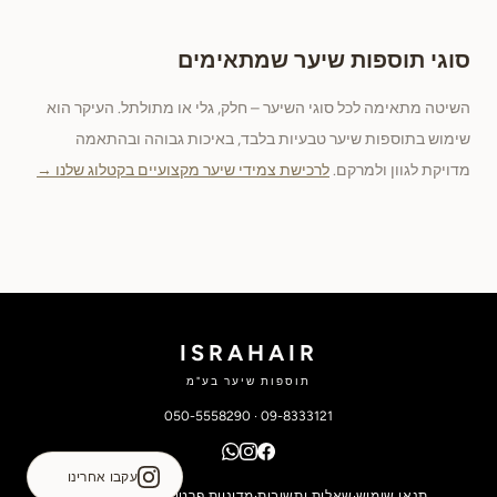
סוגי תוספות שיער שמתאימים
השיטה מתאימה לכל סוגי השיער – חלק, גלי או מתולתל. העיקר הוא
שימוש בתוספות שיער טבעיות בלבד, באיכות גבוהה ובהתאמה
מדויקת לגוון ולמרקם.
לרכישת צמידי שיער מקצועיים בקטלוג שלנו →
ISRAHAIR
תוספות שיער בע"מ
050-5558290
·
09-8333121
עקבו אחרינו
תנאי שימוש
·
שאלות ותשובות
·
מדיניות פרטיות
·
הצהרת נגישות